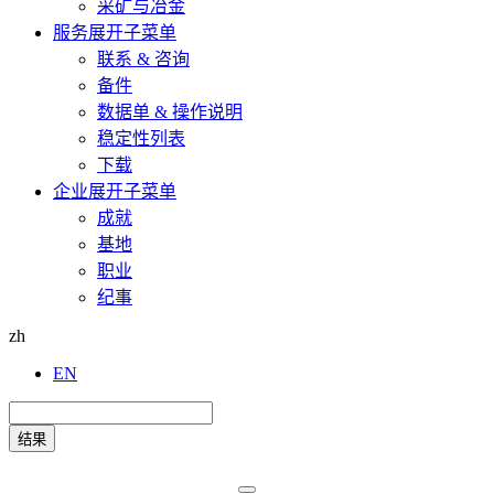
采矿与冶金
服务
展开子菜单
联系 & 咨询
备件
数据单 & 操作说明
稳定性列表
下载
企业
展开子菜单
成就
基地
职业
纪事
zh
EN
结果