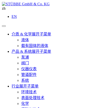
zh
EN
介质 & 化学
展开子菜单
液体
载有固体的液体
产品 & 系统
展开子菜单
泵浦
阀门
仪器仪表
管道配件
系统
行业
展开子菜单
环境技术
表面处理技术
化学